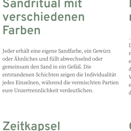
Sandritual mit
verschiedenen
Farben
Jeder
erhält
eine
eigene
Sandfarbe
,
ein
Gewürz
m
oder
Ähnliches
und
füllt
abwechselnd
oder
e
gemeinsam
den
Sand
in
ein
Gefäß
.
Die
d
entstandenen
Schichten
zeigen
die
Individualität
W
jedes
Einzelnen
,
während
die
vermischten
Partien
e
eure
Unzertrennlichkeit
verdeutlichen
.
d
Zeitkapsel