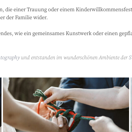
n
,
die
einer
Trauung
oder
einem
Kinderwillkommensfes
er
der
Familie
wider
.
endes
,
wie
ein
gemeinsames
Kunstwerk
oder
einen
gepfl
otography
und entstanden im wunderschönen Ambiente der
S