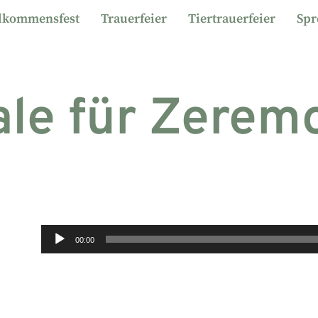
lkommensfest
Trauerfeier
Tiertrauerfeier
Spr
ale für Zerem
Audio-
00:00
Player