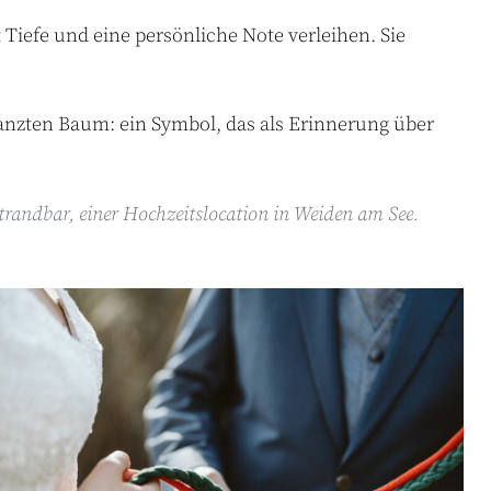
Lautstärke
t
Tiefe
und
eine
persönliche
Note
verleihen
.
Sie
zu
regeln.
anzten
Baum
:
ein
Symbol
,
das
als
Erinnerung
über
trandbar
, einer Hochzeitslocation in Weiden am See.