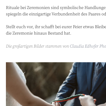
Rituale
bei
Zeremonien
sind
symbolische
Handlunge
spiegeln
die
einzigartige
Verbundenheit
des
Paares
od
Stellt
euch
vor
,
ihr
schafft
bei
eurer
Feier
etwas
Bleib
die
Zeremonie
hinaus
Bestand
hat
.
Die großartigen Bilder stammen von
Claudia Edhofer Ph